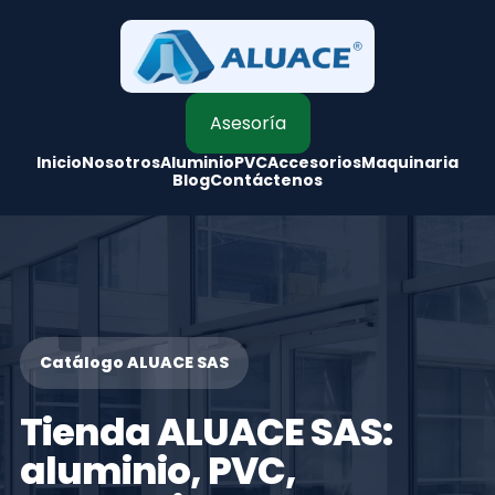
Asesoría
Inicio
Nosotros
Aluminio
PVC
Accesorios
Maquinaria
Blog
Contáctenos
Catálogo ALUACE SAS
Tienda ALUACE SAS:
aluminio, PVC,