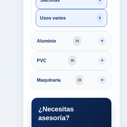
Siliconas
5
Usos varios
8
Aluminio
14
PVC
10
Maquinaria
23
¿Necesitas
asesoría?