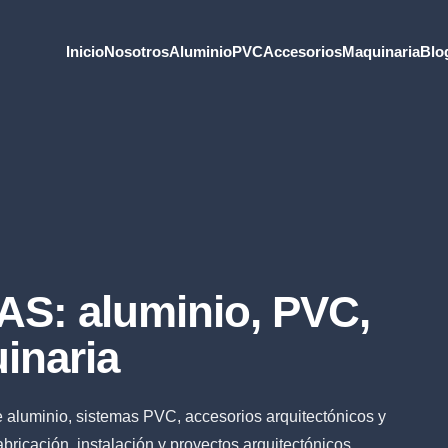
Inicio
Nosotros
Aluminio
PVC
Accesorios
Maquinaria
Blo
S: aluminio, PVC,
inaria
e aluminio, sistemas PVC, accesorios arquitectónicos y
bricación, instalación y proyectos arquitectónicos.