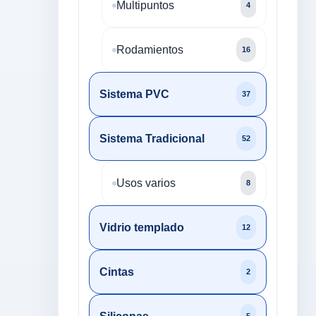
Multipuntos
4
Rodamientos
16
Sistema PVC
37
Sistema Tradicional
52
Usos varios
8
Vidrio templado
12
Cintas
2