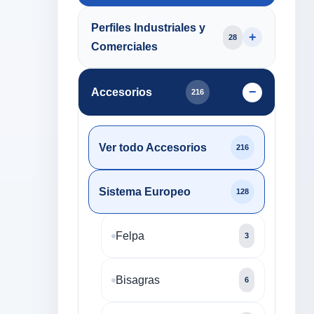
Perfiles Industriales y
28
Comerciales
Accesorios
216
Ver todo Accesorios
216
Sistema Europeo
128
Felpa
3
Bisagras
6