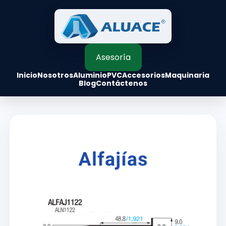
Asesoría
Inicio
Nosotros
Aluminio
PVC
Accesorios
Maquinaria
Blog
Contáctenos