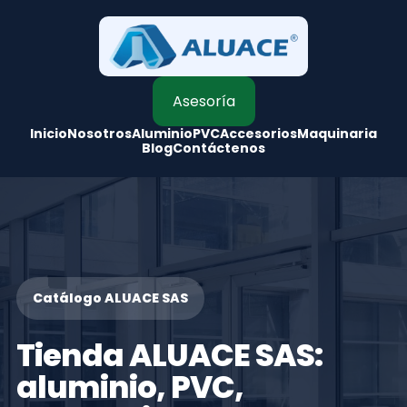
Asesoría
Inicio
Nosotros
Aluminio
PVC
Accesorios
Maquinaria
Blog
Contáctenos
Catálogo ALUACE SAS
Tienda ALUACE SAS:
aluminio, PVC,