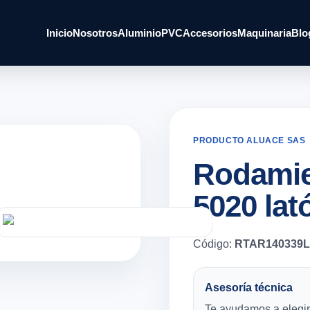
Inicio
Nosotros
Aluminio
PVC
Accesorios
Maquinaria
Blo
PRODUCTO ALUACE SAS
Rodamie
5020 lat
Código:
RTAR140339L
Asesoría técnica
Te ayudamos a elegir 