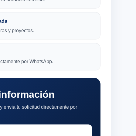
ada
bras y proyectos.
rectamente por WhatsApp.
 información
y envía tu solicitud directamente por