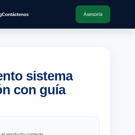
g
Contáctenos
Asesoría
nto sistema
ón con guía
el producto correcto.