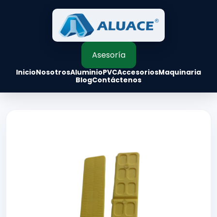
Asesoría
Inicio
Nosotros
Aluminio
PVC
Accesorios
Maquinaria
Blog
Contáctenos