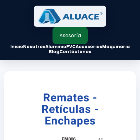
Asesoría
Inicio
Nosotros
Aluminio
PVC
Accesorios
Maquinaria
Blog
Contáctenos