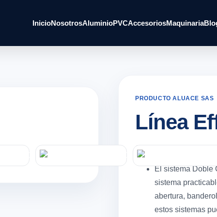
Inicio
Nosotros
Aluminio
PVC
Accesorios
Maquinaria
Blo
PRODUCTO ALUACE SAS
Línea Ef
Características gener
El sistema Doble
sistema practicabl
abertura, banderol
estos sistemas pu