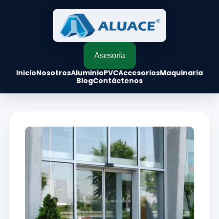
Asesoría
Inicio
Nosotros
Aluminio
PVC
Accesorios
Maquinaria
Blog
Contáctenos