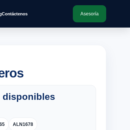
g
Contáctenos
Asesoría
eros
 disponibles
65
ALN1678