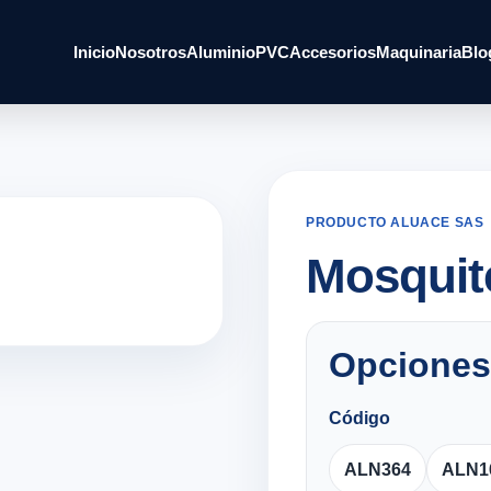
Inicio
Nosotros
Aluminio
PVC
Accesorios
Maquinaria
Blo
PRODUCTO ALUACE SAS
Mosquit
Opciones
Código
ALN364
ALN1