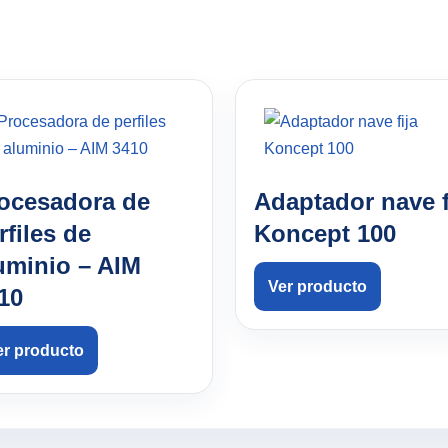
ocesadora de
Adaptador nave f
rfiles de
Koncept 100
uminio – AIM
Ver producto
10
er producto