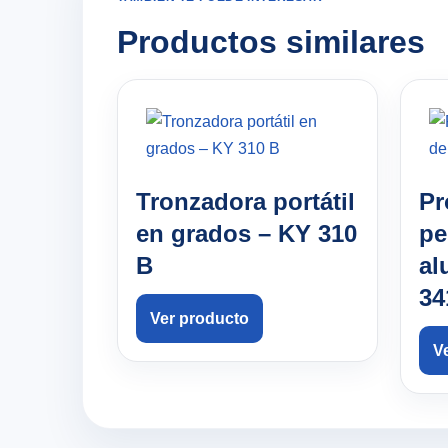
Productos similares
Tronzadora portátil
Pr
en grados – KY 310
pe
B
al
34
Ver producto
V