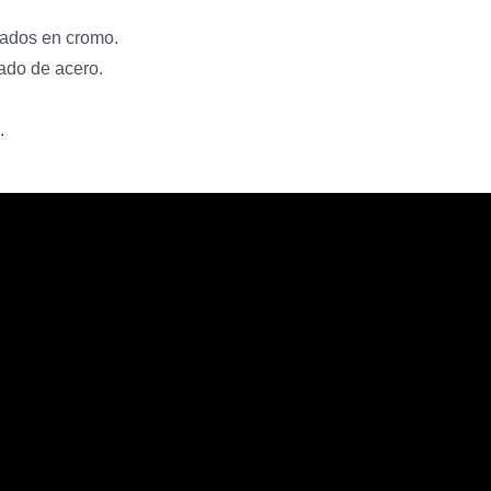
ñados en cromo.
ado de acero.
.