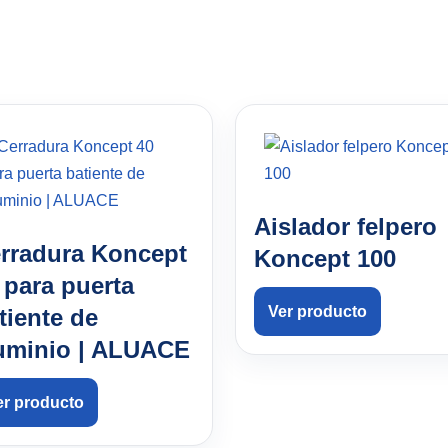
Aislador felpero
rradura Koncept
Koncept 100
 para puerta
Ver producto
tiente de
uminio | ALUACE
er producto