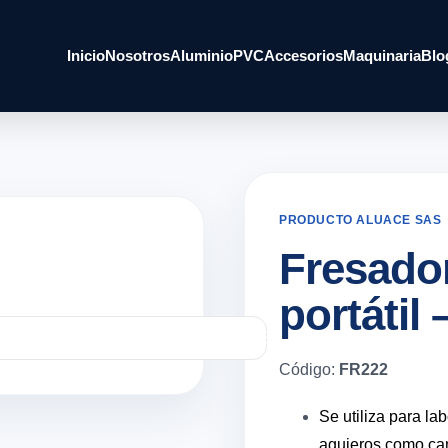
Inicio
Nosotros
Aluminio
PVC
Accesorios
Maquinaria
Blo
PRODUCTO ALUACE SAS
Fresado
portátil
Código:
FR222
Se utiliza para la
agujeros como can