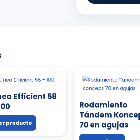
s
nea Efficient 58
Rodamiento
100
Tándem Konce
er producto
70 en agujas