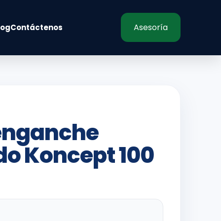
Asesoría
log
Contáctenos
enganche
do Koncept 100