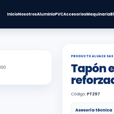
Inicio
Nosotros
Aluminio
PVC
Accesorios
Maquinaria
B
PRODUCTO ALUACE SAS
Tapón 
reforza
Código:
PT297
Asesoría técnica