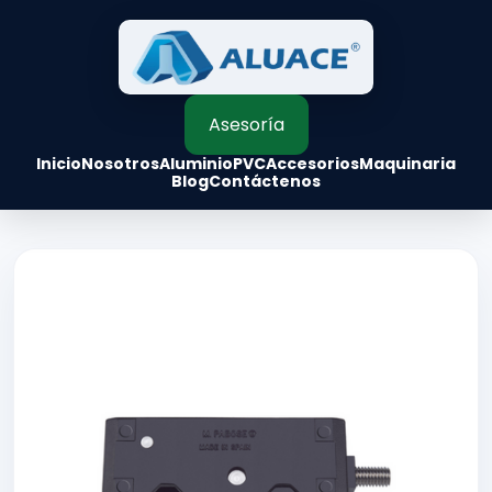
Asesoría
Inicio
Nosotros
Aluminio
PVC
Accesorios
Maquinaria
Blog
Contáctenos