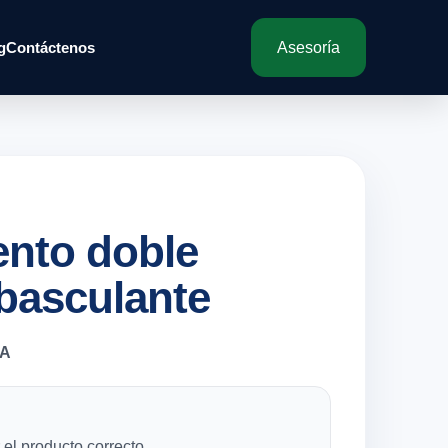
g
Contáctenos
Asesoría
nto doble
basculante
5A
el producto correcto.