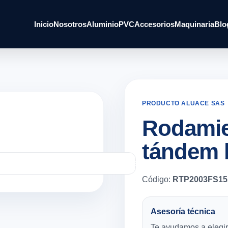
Inicio
Nosotros
Aluminio
PVC
Accesorios
Maquinaria
Blo
PRODUCTO ALUACE SAS
Rodamie
tándem 
Código:
RTP2003FS1
Asesoría técnica
Te ayudamos a elegir 