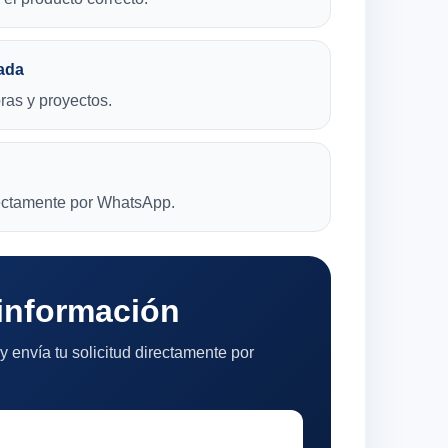
ada
bras y proyectos.
rectamente por WhatsApp.
 información
y envía tu solicitud directamente por