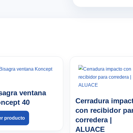
sagra ventana
Cerradura impac
ncept 40
con recibidor pa
er producto
corredera |
ALUACE