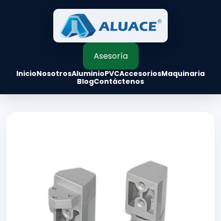
Asesoría
Inicio
Nosotros
Aluminio
PVC
Accesorios
Maquinaria
Blog
Contáctenos