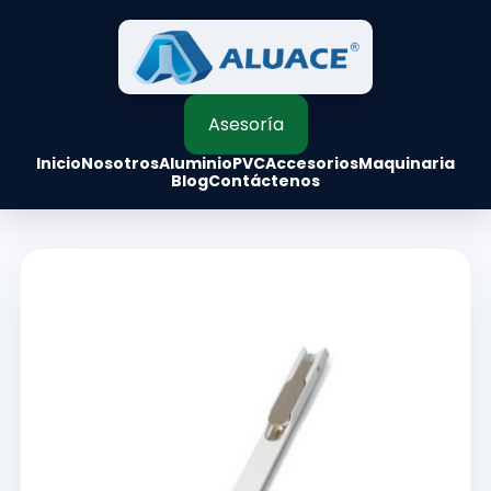
Asesoría
Inicio
Nosotros
Aluminio
PVC
Accesorios
Maquinaria
Blog
Contáctenos