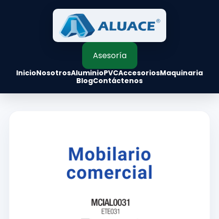
Asesoría
Inicio
Nosotros
Aluminio
PVC
Accesorios
Maquinaria
Blog
Contáctenos