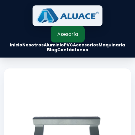
Asesoría
Inicio
Nosotros
Aluminio
PVC
Accesorios
Maquinaria
Blog
Contáctenos