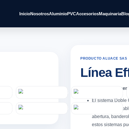
Inicio
Nosotros
Aluminio
PVC
Accesorios
Maquinaria
Blo
PRODUCTO ALUACE SAS
Línea Ef
Características gener
El sistema Doble
sistema practicabl
abertura, banderol
estos sistemas pu