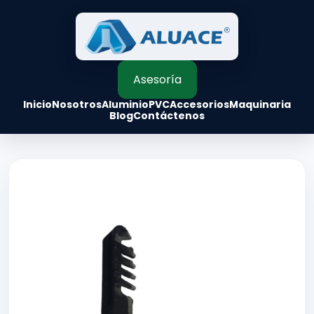
Asesoría
Inicio
Nosotros
Aluminio
PVC
Accesorios
Maquinaria
Blog
Contáctenos