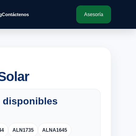
g
Contáctenos
Asesoría
Solar
 disponibles
44
ALN1735
ALNA1645