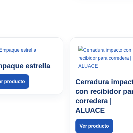
paque estrella
Cerradura impac
er producto
con recibidor pa
corredera |
ALUACE
Ver producto