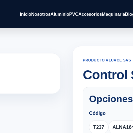
Inicio
Nosotros
Aluminio
PVC
Accesorios
Maquinaria
Blo
PRODUCTO ALUACE SAS
Control 
Opciones
Código
T237
ALNA16