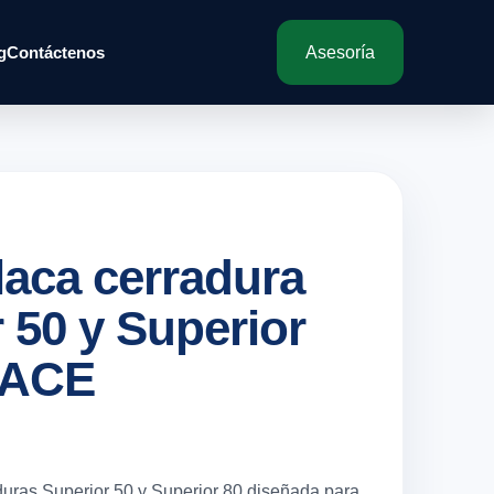
g
Contáctenos
Asesoría
laca cerradura
 50 y Superior
UACE
duras Superior 50 y Superior 80 diseñada para