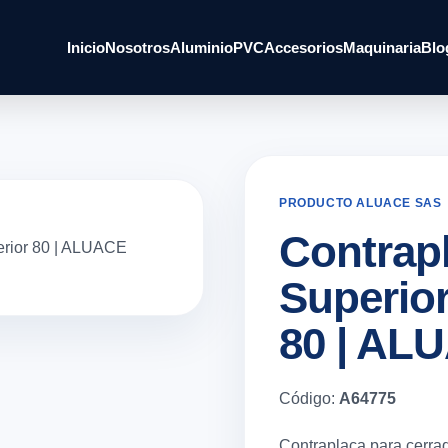
Inicio
Nosotros
Aluminio
PVC
Accesorios
Maquinaria
Blo
PRODUCTO ALUACE SAS
Contrap
Superior
80 | AL
Código:
A64775
Contraplaca para cerra