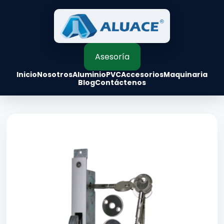
Asesoría
Inicio
Nosotros
Aluminio
PVC
Accesorios
Maquinaria
Blog
Contáctenos