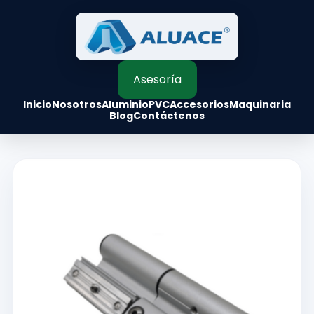
Asesoría
Inicio
Nosotros
Aluminio
PVC
Accesorios
Maquinaria
Blog
Contáctenos