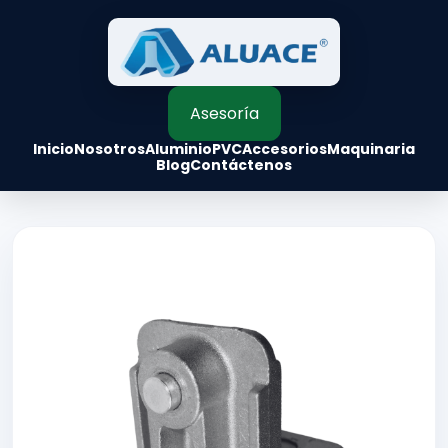
Asesoría
Inicio
Nosotros
Aluminio
PVC
Accesorios
Maquinaria
Blog
Contáctenos