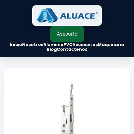
Asesoría
Inicio
Nosotros
Aluminio
PVC
Accesorios
Maquinaria
Blog
Contáctenos