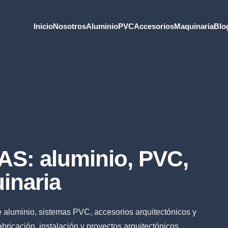
Inicio
Nosotros
Aluminio
PVC
Accesorios
Maquinaria
Blo
S: aluminio, PVC,
inaria
e aluminio, sistemas PVC, accesorios arquitectónicos y
bricación, instalación y proyectos arquitectónicos.