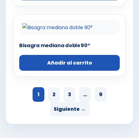
Bisagra mediana doble 90°
Añadir al carrito
1
2
3
…
9
Siguiente →