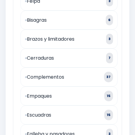
Felpa
3
Bisagras
6
Brazos y limitadores
3
Cerraduras
7
Complementos
37
Empaques
15
Escuadras
15
Falleba y pasadores
3