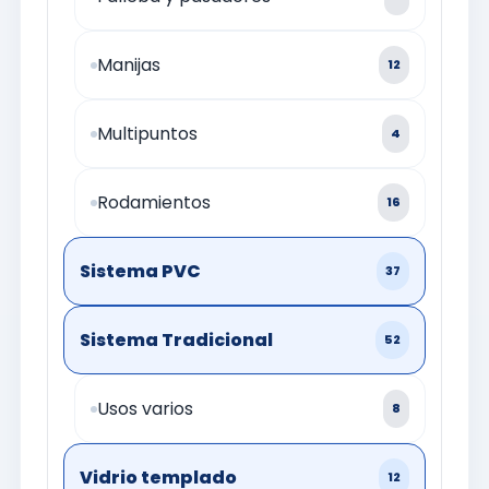
Manijas
12
Multipuntos
4
Rodamientos
16
Sistema PVC
37
Sistema Tradicional
52
Usos varios
8
Vidrio templado
12