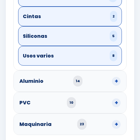
Cintas
2
Siliconas
5
Usos varios
8
Aluminio
14
PVC
10
Maquinaria
23