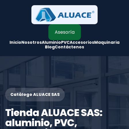
Asesoría
Inicio
Nosotros
Aluminio
PVC
Accesorios
Maquinaria
Blog
Contáctenos
Catálogo ALUACE SAS
Tienda ALUACE SAS:
aluminio, PVC,